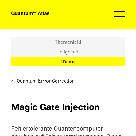
Partner
Themenfeld
Teilgebiet
Thema
Quantum Errror Correction
Magic Gate Injection
Fehler­to­le­rante Quanten­com­pu­ter