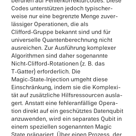
beruhen auf Fehler­kor­rek­tur­codes. Diese
Codes unter­stüt­zen jedoch typischer­
weise nur eine begrenzte Menge zuver­
läs­si­ger Opera­tio­nen, die als
Clifford‑Gruppe bekannt sind und für
univer­selle Quanten­be­rech­nung nicht
ausrei­chen. Zur Ausfüh­rung komple­xer
Algorith­men sind daher sogenannte
Nicht‑Clifford‑Rotationen (z. B. das
T‑Gatter) erfor­der­lich. Die
Magic‑State‑Injection umgeht diese
Einschrän­kung, indem sie die Komple­xi­
tät auf zusätz­li­che Hilfs­res­sour­cen ausla­
gert. Anstatt eine fehler­an­fäl­lige Opera­
tion direkt auf ein geschütz­tes Daten­qu­bit
anzuwen­den, wird ein separa­tes Qubit in
einem spezi­el­len sogenann­ten Magic
State präpa­riert. Über einen Prozess, der