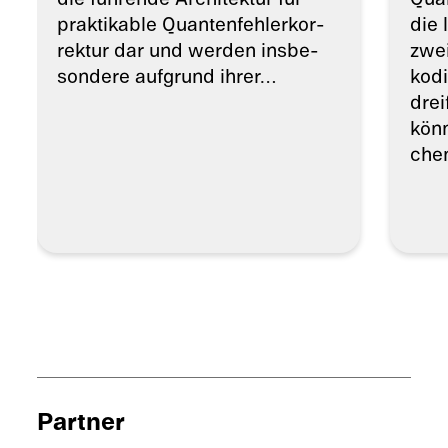
prakti­ka­ble Quanten­feh­ler­kor­
die 
rek­tur dar und werden insbe­
zwei
son­dere aufgrund ihrer…
kodi
drei
könn
che
Partner