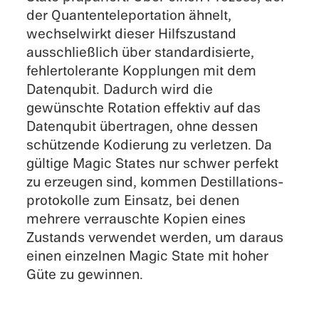
der Quanten­te­le­por­ta­tion ähnelt,
wechsel­wirkt dieser Hilfs­zu­stand
ausschließ­lich über standar­di­sierte,
fehler­to­le­rante Kopplun­gen mit dem
Daten­qu­bit. Dadurch wird die
gewünschte Rotation effek­tiv auf das
Daten­qu­bit übertra­gen, ohne dessen
schüt­zende Kodie­rung zu verlet­zen. Da
gültige Magic States nur schwer perfekt
zu erzeu­gen sind, kommen Destil­la­ti­ons­
pro­to­kolle zum Einsatz, bei denen
mehrere verrauschte Kopien eines
Zustands verwen­det werden, um daraus
einen einzel­nen Magic State mit hoher
Güte zu gewinnen.