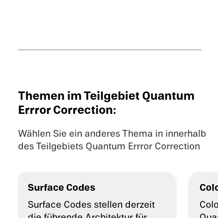
Themen im Teilgebiet Quantum
Errror Correction:
Wählen Sie ein anderes Thema in innerhalb
des Teilgebiets Quantum Errror Correction
Surface Codes
Col
Surface Codes stellen derzeit
Colo
die führende Archi­tek­tur für
Quan