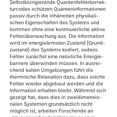
Selbst­kor­ri­gie­rende Quanten­feh­ler­kor­rek­
tur­codes schüt­zen Quanten­in­for­ma­tio­nen
passiv durch die inhären­ten physi­ka­li­
schen Eigen­schaf­ten des Systems und
kommen ohne eine konti­nu­ier­li­che aktive
Fehler­über­wa­chung aus. Die Infor­ma­tion
wird im energie­ärms­ten Zustand (Grund­
zu­stand) des Systems kodiert, sodass
Fehler zunächst eine natür­li­che Energie­
bar­riere überwin­den müssen. In ausrei­
chend kalten Umgebun­gen führt die
thermi­sche Relaxa­tion dazu, dass solche
Fehler wieder abgebaut werden und die
Infor­ma­tion erhal­ten bleibt. Während sich
gezeigt hat, dass dies in zweidi­men­sio­
na­len Syste­men grund­sätz­lich nicht
möglich ist, arbei­ten Forschende an