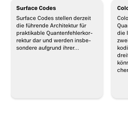
Surface Codes
Col
Surface Codes stellen derzeit
Colo
die führende Archi­tek­tur für
Quan
prakti­ka­ble Quanten­feh­ler­kor­
die 
rek­tur dar und werden insbe­
zwei
son­dere aufgrund ihrer…
kodi
drei
könn
che