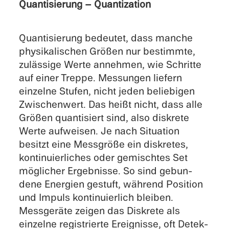
Quanti­sie­rung – Quantization
Quanti­sie­rung bedeu­tet, dass manche
physi­ka­li­schen Größen nur bestimmte,
zuläs­sige Werte anneh­men, wie Schritte
auf einer Treppe. Messun­gen liefern
einzelne Stufen, nicht jeden belie­bi­gen
Zwischen­wert. Das heißt nicht, dass alle
Größen quanti­siert sind, also diskrete
Werte aufwei­sen. Je nach Situa­tion
besitzt eine Messgröße ein diskre­tes,
konti­nu­ier­li­ches oder gemisch­tes Set
mögli­cher Ergeb­nisse. So sind gebun­
dene Energien gestuft, während Position
und Impuls konti­nu­ier­lich bleiben.
Messge­räte zeigen das Diskrete als
einzelne regis­trierte Ereig­nisse, oft Detek­