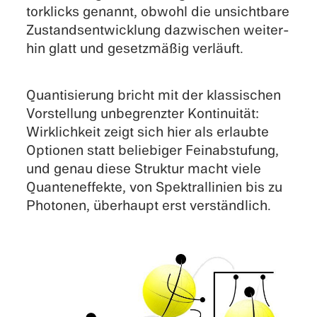
tor­klicks genannt, obwohl die unsicht­bare
Zustands­ent­wick­lung dazwi­schen weiter­
hin glatt und gesetz­mä­ßig verläuft.
Quanti­sie­rung bricht mit der klassi­schen
Vorstel­lung unbegrenz­ter Konti­nui­tät:
Wirklich­keit zeigt sich hier als erlaubte
Optio­nen statt belie­bi­ger Feinab­stu­fung,
und genau diese Struk­tur macht viele
Quanten­ef­fekte, von Spektral­li­nien bis zu
Photo­nen, überhaupt erst verständlich.