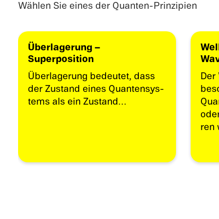
Wählen Sie eines der Quanten-Prinzipien
Überla­ge­rung –
Wel
Superposition
Wav
Überla­ge­rung bedeu­tet, dass
Der 
der Zustand eines Quanten­sys­
besc
tems als ein Zustand…
Quan
oder
ren