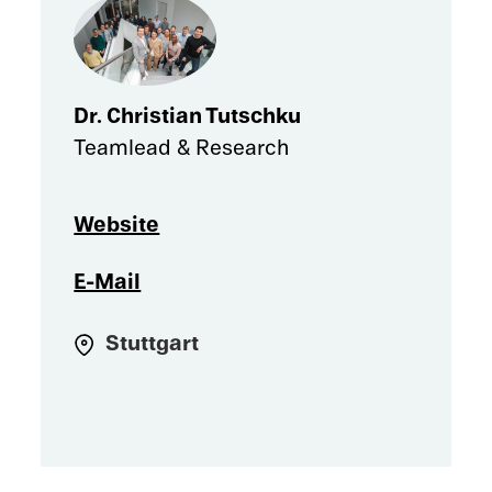
Quantum Training & Outreach: Konzep­tion und
Durch­füh­rung zielgrup­pen­spe­zi­fi­scher
Transferformate
Dr. Chris­tian Tutschku
Teamlead & Research
Website
E-Mail
Stutt­gart