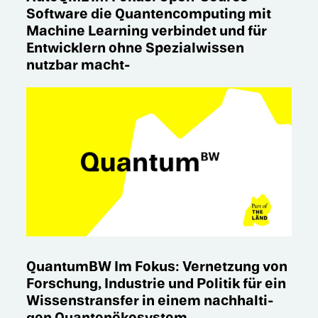
Software die Quanten­computing mit
Machine Learning verbin­det und für
Entwick­lern ohne Spezi­al­wis­sen
nutzbar macht-
QuantumBW Im Fokus: Vernet­zung von
Forschung, Indus­trie und Politik für ein
Wissens­trans­fer in einem nachhal­ti­
gen Quantenökosystem