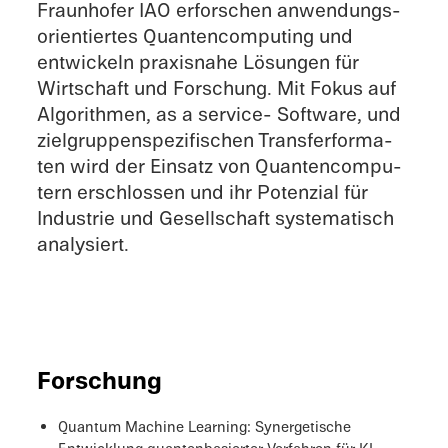
Fraunhofer IAO erfor­schen anwen­dungs­
ori­en­tier­tes Quanten­computing und
entwi­ckeln praxis­nahe Lösun­gen für
Wirtschaft und Forschung. Mit Fokus auf
Algorith­men, as a service- Software, und
zielgrup­pen­spe­zi­fi­schen Trans­fer­for­ma­
ten wird der Einsatz von Quanten­com­pu­
tern erschlos­sen und ihr Poten­zial für
Indus­trie und Gesell­schaft syste­ma­tisch
analysiert.
Forschung
Quantum Machine Learning: Syner­ge­ti­sche