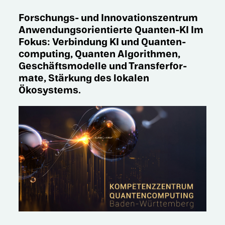
Forschungs- und Innova­ti­ons­zen­trum
Anwen­dungs­ori­en­tierte Quanten-KI Im
Fokus: Verbin­dung KI und Quanten­
computing, Quanten Algorith­men,
Geschäfts­mo­delle und Trans­fer­for­
mate, Stärkung des lokalen
Ökosystems.