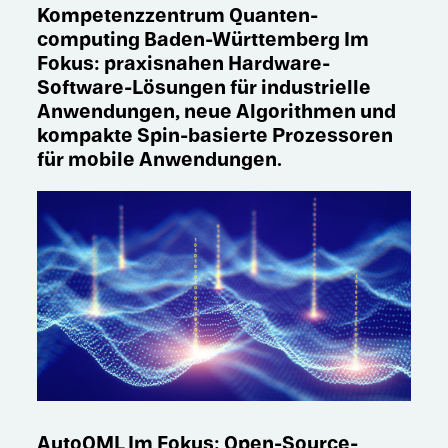
Kompe­tenz­zen­trum Quanten­
computing Baden-Württem­berg Im
Fokus: praxis­na­hen Hardware-
Software-Lösun­gen für indus­tri­elle
Anwen­dun­gen, neue Algorith­men und
kompakte Spin-basierte Prozes­so­ren
für mobile Anwendungen.
AutoQML Im Fokus: Open-Source-