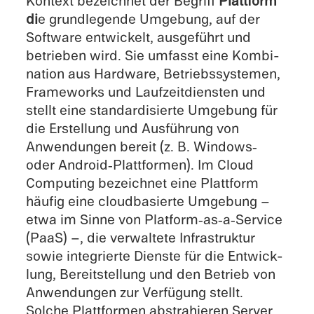
Kontext bezeich­net der Begriff
Platt­form
di
e grund­le­gende Umgebung, auf der
Software entwi­ckelt, ausge­führt und
betrie­ben wird. Sie umfasst eine Kombi­
na­tion aus Hardware, Betriebs­sys­te­men,
Frame­works und Laufzeit­diens­ten und
stellt eine standar­di­sierte Umgebung für
die Erstel­lung und Ausfüh­rung von
Anwen­dun­gen bereit (z. B. Windows‑
oder Android‑Plattformen). Im Cloud
Compu­ting bezeich­net eine Platt­form
häufig eine cloud­ba­sierte Umgebung –
etwa im Sinne von Platform‑as‑a‑Service
(PaaS) –, die verwal­tete Infra­struk­tur
sowie integrierte Dienste für die Entwick­
lung, Bereit­stel­lung und den Betrieb von
Anwen­dun­gen zur Verfü­gung stellt.
Solche Platt­for­men abstra­hie­ren Server,