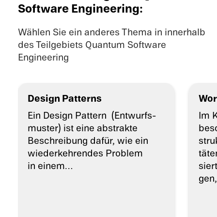
Software Engineering:
Wählen Sie ein anderes Thema in innerhalb
des Teilgebiets Quantum Software
Engineering
Design Patterns
Wor
Ein Design Pattern (Entwurfs­
Im K
mus­ter) ist eine abstrakte
besc
Beschrei­bung dafür, wie ein
stru
wieder­keh­ren­des Problem
tä­t
in einem…
sier
gen