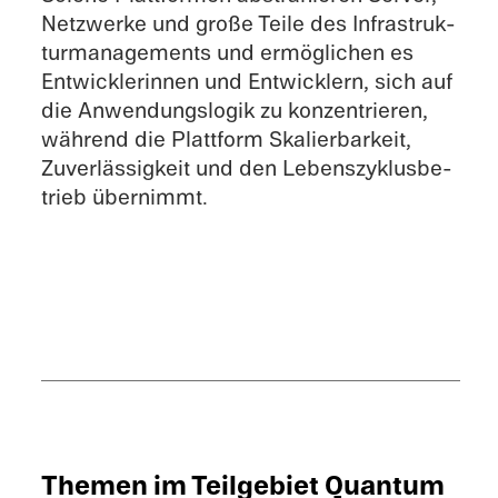
Netzwerke und große Teile des Infra­struk­
tur­ma­nage­ments und ermög­li­chen es
Entwick­le­rin­nen und Entwick­lern, sich auf
die Anwen­dungs­lo­gik zu konzen­trie­ren,
während die Platt­form Skalier­bar­keit,
Zuver­läs­sig­keit und den Lebens­zy­klus­be­
trieb übernimmt.
Themen im Teilgebiet Quantum