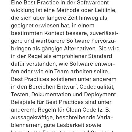
Eine Best Practice in der Software­ent­
wick­lung ist eine Methode oder Leitli­nie,
die sich über längere Zeit hinweg als
geeig­net erwie­sen hat, in einem
bestimm­ten Kontext bessere, zuver­läs­si­
gere und wartba­rere Software hervor­zu­
brin­gen als gängige Alter­na­ti­ven. Sie wird
in der Regel als empfoh­le­ner Standard
dafür verstan­den, wie Software entwor­
fen oder wie ein Team arbei­ten sollte.
Best Practi­ces existie­ren unter anderem
in den Berei­chen Entwurf, Codequa­li­tät,
Testen, Dokumen­ta­tion und Deploy­ment.
Beispiele für Best Practi­ces sind unter
anderem: Regeln für Clean Code (z. B.
aussa­ge­kräf­tige, beschrei­bende Varia­
blen­na­men, gute Lesbar­keit sowie