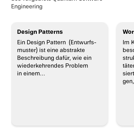
Engineering
Design Patterns
Wor
Ein Design Pattern (Entwurfs­
Im K
mus­ter) ist eine abstrakte
besc
Beschrei­bung dafür, wie ein
stru
wieder­keh­ren­des Problem
tä­t
in einem…
sier
gen