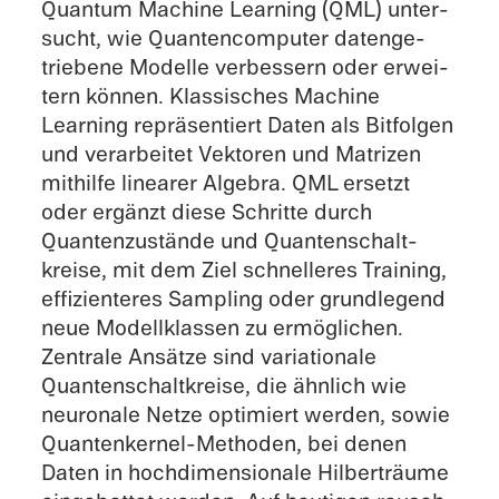
Quantum Machine Learning (QML) unter­
sucht, wie Quanten­com­pu­ter daten­ge­
trie­bene Modelle verbes­sern oder erwei­
tern können. Klassi­sches Machine
Learning reprä­sen­tiert Daten als Bitfol­gen
und verar­bei­tet Vekto­ren und Matri­zen
mithilfe linea­rer Algebra. QML ersetzt
oder ergänzt diese Schritte durch
Quanten­zu­stände und Quanten­schalt­
kreise, mit dem Ziel schnel­le­res Training,
effizi­en­te­res Sampling oder grund­le­gend
neue Modell­klas­sen zu ermög­li­chen.
Zentrale Ansätze sind varia­tio­nale
Quanten­schalt­kreise, die ähnlich wie
neuro­nale Netze optimiert werden, sowie
Quanten­ker­nel-Metho­den, bei denen
Daten in hochdi­men­sio­nale Hilber­träume