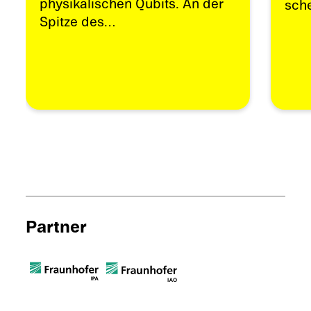
physi­ka­li­schen Qubits. An der
sch
Spitze des…
Partner