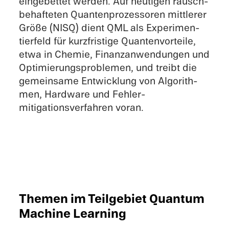
einge­bet­tet werden. Auf heuti­gen rausch­
be­haf­te­ten Quanten­pro­zes­so­ren mittle­rer
Größe (NISQ) dient QML als Experi­men­
tier­feld für kurzfris­tige Quanten­vor­teile,
etwa in Chemie, Finanz­an­wen­dun­gen und
Optimie­rungs­pro­ble­men, und treibt die
gemein­same Entwick­lung von Algorith­
men, Hardware und Fehler­
mitigationsverfahren voran.
Themen im Teilgebiet Quantum
Machine Learning