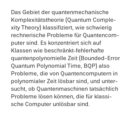
Das Gebiet der quanten­me­cha­ni­sche
Komple­xi­täts­theo­rie (Quantum Comple­
xity Theory) klassi­fi­ziert, wie schwie­rig
rechne­ri­sche Probleme für Quanten­com­
pu­ter sind. Es konzen­triert sich auf
Klassen wie beschränkt‑fehlerhafte
quanten­po­ly­no­mielle Zeit (Bounded-Error
Quantum Polyno­mial Time, BQP) also
Probleme, die von Quanten­com­pu­tern in
polyno­mia­ler Zeit lösbar sind, und unter­
sucht, ob Quanten­ma­schi­nen tatsäch­lich
Probleme lösen können, die für klassi­
sche Compu­ter unlös­bar sind.