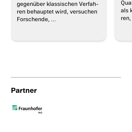
Quan
gegen­über klassi­schen Verfah­
als 
ren behaup­tet wird, versu­chen
ren,
Forschende, …
Partner