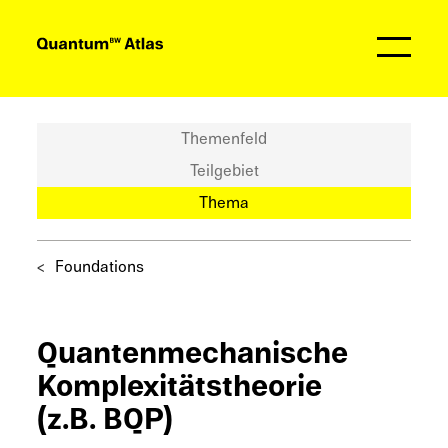
Partner
Themenfeld
Teilgebiet
Thema
Founda­ti­ons
Quanten­me­cha­ni­sche
Komple­xi­täts­theo­rie
(z.B. BQP)