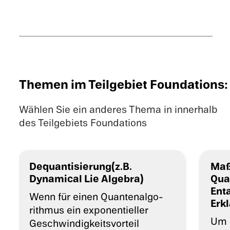
Themen im Teilgebiet Founda­ti­ons:
Wählen Sie ein anderes Thema in innerhalb
des Teilgebiets Founda­ti­ons
Dequantisierung(z.B.
Maß
Dynami­cal Lie Algebra)
Quan
Enta
Wenn für einen Quanten­al­go­
Erk
rith­mus ein exponen­ti­el­ler
Um n
Geschwin­dig­keits­vor­teil