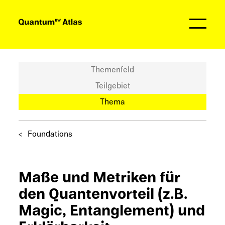
Partner
Themenfeld
Teilgebiet
Thema
Founda­ti­ons
Maße und Metri­ken für
den Quanten­vor­teil (z.B.
Magic, Entan­gle­ment) und