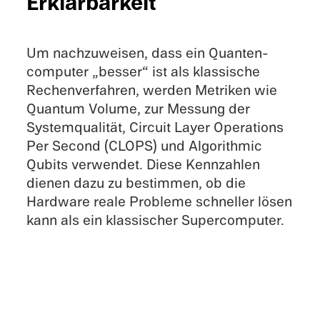
Erklärbarkeit
Um nachzu­wei­sen, dass ein Quanten­
com­pu­ter „besser“ ist als klassi­sche
Rechen­ver­fah­ren, werden Metri­ken wie
Quantum Volume, zur Messung der
System­qua­li­tät, Circuit Layer Opera­ti­ons
Per Second (CLOPS) und Algorith­mic
Qubits verwen­det. Diese Kennzah­len
dienen dazu zu bestim­men, ob die
Hardware reale Probleme schnel­ler lösen
kann als ein klassi­scher Supercomputer.