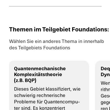
Themen im Teilgebiet Founda­ti­ons:
Wählen Sie ein anderes Thema in innerhalb
des Teilgebiets Founda­ti­ons
Quanten­me­cha­ni­sche
Deq
Komple­xi­täts­theo­rie
Dyn
(z.B. BQP)
Wenn
Dieses Gebiet klassi­fi­ziert, wie
rith
schwie­rig rechne­ri­sche
Gesc
Probleme für Quanten­com­pu­
gege
ter sind. Es konzen­triert
ren 