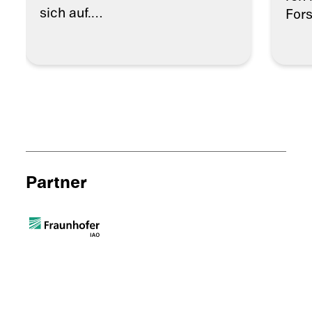
sich auf.…
For
Partner