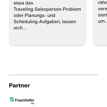
rith
etwa das
verw
Traveling‑Salesperson‑Problem
sier
oder Planungs‑ und
um
Scheduling‑Aufgaben, lassen
sich…
Partner