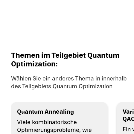
Themen im Teilgebiet Quantum
Optimiza­tion:
Wählen Sie ein anderes Thema in innerhalb
des Teilgebiets Quantum Optimiza­tion
Quantum Anneal­ing
Vari
QAO
Viele kombi­na­to­ri­sche
Ein 
Optimie­rungs­pro­bleme, wie