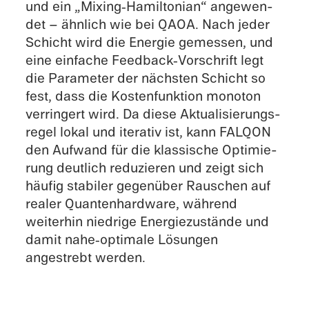
und ein „Mixing‑Hamiltonian“ angewen­
det – ähnlich wie bei QAOA. Nach jeder
Schicht wird die Energie gemes­sen, und
eine einfa­che Feedback‑Vorschrift legt
die Parame­ter der nächs­ten Schicht so
fest, dass die Kosten­funk­tion monoton
verrin­gert wird. Da diese Aktua­li­sie­rungs­
re­gel lokal und itera­tiv ist, kann FALQON
den Aufwand für die klassi­sche Optimie­
rung deutlich reduzie­ren und zeigt sich
häufig stabi­ler gegen­über Rauschen auf
realer Quanten­hard­ware, während
weiter­hin niedrige Energie­zu­stände und
damit nahe‑optimale Lösun­gen
angestrebt werden.