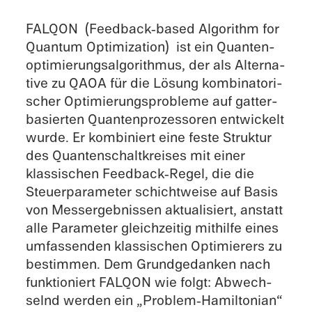
FALQON (Feedback‑based Algorithm for
Quantum Optimiza­tion) ist ein Quanten­
op­ti­mie­rungs­al­go­rith­mus, der als Alter­na­
tive zu QAOA für die Lösung kombi­na­to­ri­
scher Optimie­rungs­pro­bleme auf gatter­
ba­sier­ten Quanten­pro­zes­so­ren entwi­ckelt
wurde. Er kombi­niert eine feste Struk­tur
des Quanten­schalt­krei­ses mit einer
klassi­schen Feedback‑Regel, die die
Steuer­pa­ra­me­ter schicht­weise auf Basis
von Messergeb­nis­sen aktua­li­siert, anstatt
alle Parame­ter gleich­zei­tig mithilfe eines
umfas­sen­den klassi­schen Optimie­rers zu
bestim­men. Dem Grund­ge­dan­ken nach
funktio­niert FALQON wie folgt: Abwech­
selnd werden ein „Problem‑Hamiltonian“