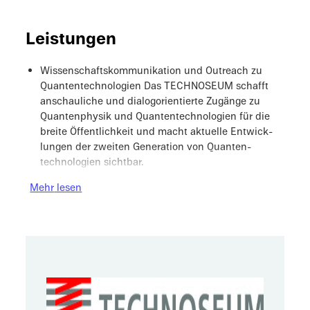
Leistungen
Wissen­schafts­kom­mu­ni­ka­tion und Outreach zu
Quanten­technologien Das TECHNO­SEUM schafft
anschau­li­che und dialog­ori­en­tierte Zugänge zu
Quanten­phy­sik und Quanten­technologien für die
breite Öffent­lich­keit und macht aktuelle Entwick­
lun­gen der zweiten Genera­tion von Quanten­
technologien sichtbar.
Mehr
lesen
Entwick­lung niedrig­schwel­li­ger Experi­mente und
Materia­lien: Das TECHNO­SEUM entwi­ckelt praxis­
taug­li­che Experi­mente, Demons­tra­to­ren und didak­
ti­sche Materia­lien, um Grund­la­gen der Quanten­
phy­sik und zentrale Funkti­ons­prin­zi­pien von
Quanten­technologien anschau­lich, verständ­lich
und experi­men­tell zugäng­lich zu machen.