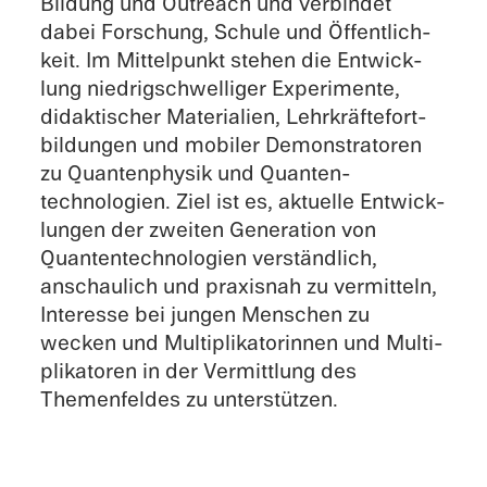
Bildung und Outreach und verbin­det
dabei Forschung, Schule und Öffent­lich­
keit. Im Mittel­punkt stehen die Entwick­
lung niedrig­schwel­li­ger Experi­mente,
didak­ti­scher Materia­lien, Lehrkräf­te­fort­
bil­dun­gen und mobiler Demons­tra­to­ren
zu Quanten­phy­sik und Quanten­
technologien. Ziel ist es, aktuelle Entwick­
lun­gen der zweiten Genera­tion von
Quanten­technologien verständ­lich,
anschau­lich und praxis­nah zu vermit­teln,
Inter­esse bei jungen Menschen zu
wecken und Multi­pli­ka­to­rin­nen und Multi­
pli­ka­to­ren in der Vermitt­lung des
Themen­fel­des zu unterstützen.