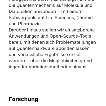
die Quanten­me­cha­nik auf Moleküle und
Materia­lien anwen­den – mit einem
Schwer­punkt auf Life Scien­ces, Chemie
und Pharma­zie.
Darüber hinaus stellen wir einsatz­be­reite
Anwen­dun­gen und Open-Source-Tools
bereit, mit denen sich Problem­stel­lun­gen
auf Quanten­hard­ware abbil­den lassen
und verläss­li­che Ergeb­nisse erzielt
werden – über die Möglich­kei­ten grund­
le­gen­der Varia­ti­ons­me­tho­den hinaus.
Forschung