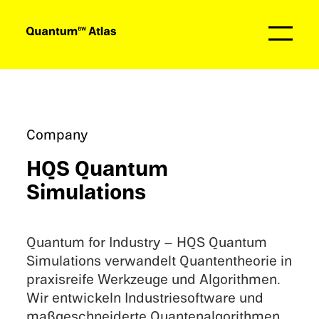
Partner
Company
HQS Quantum
Simulations
Quantum for Indus­try – HQS Quantum
Simula­ti­ons verwan­delt Quanten­theo­rie in
praxis­reife Werkzeuge und Algorith­men.
Wir entwi­ckeln Indus­trie­soft­ware und
maßge­schnei­derte Quanten­al­go­rith­men,