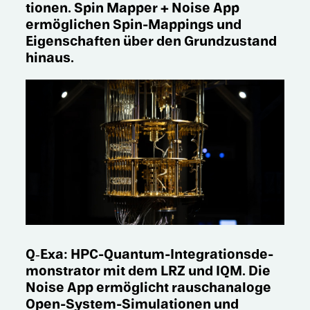
tio­nen. Spin Mapper + Noise App
ermög­li­chen Spin-Mappings und
Eigen­schaf­ten über den Grund­zu­stand
hinaus.
Q‑Exa: HPC-Quantum-Integra­ti­ons­de­
mons­tra­tor mit dem LRZ und IQM. Die
Noise App ermög­licht rausch­ana­loge
Open-System-Simula­tio­nen und