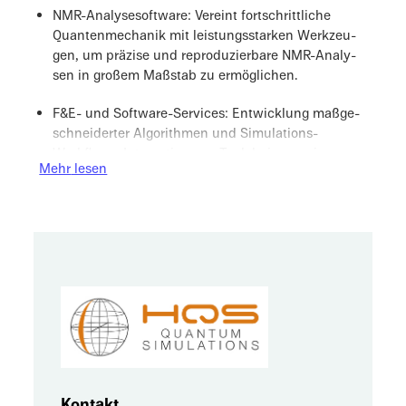
NMR-Analy­se­soft­ware: Vereint fortschritt­li­che
Quanten­me­cha­nik mit leistungs­star­ken Werkzeu­
gen, um präzise und repro­du­zier­bare NMR-Analy­
sen in großem Maßstab zu ermöglichen.
F&E- und Software-Services: Entwick­lung maßge­
schnei­der­ter Algorith­men und Simula­ti­ons-
Workflows, Integra­tion von Toolchains sowie
Mehr
lesen
Bench­mar­king von HPC-Quantum-Systemen.
End-to-End-Quantum-Enablem­ent: Identi­fi­zie­rung
und Validie­rung von High-Impact-Anwen­dungs­fäl­
len, Roadmaps und IP-Strate­gien sowie die Durch­
füh­rung von Schulun­gen und praxis­na­hen
Pilotprojekten/PoCs, um Quanten­tech­no­lo­gie
nachhal­tig in Ihre System­land­schaft zu integrieren.
Kontakt