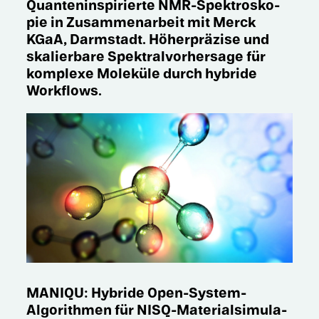
Quanten­in­spi­rierte NMR-Spektro­sko­
pie in Zusam­men­ar­beit mit Merck
KGaA, Darmstadt. Höher­prä­zise und
skalier­bare Spektral­vor­her­sage für
komplexe Moleküle durch hybride
Workflows.
MANIQU: Hybride Open-System-
Algorith­men für NISQ-Materi­al­si­mu­la­